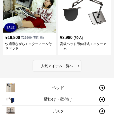
SALE
¥
19,800
¥
3,980
(税込)
¥
22900
(割引前)
快適寝ながらモニターアーム付
高級ベッド用伸縮式モニターア
きベッド
ーム
›
人気アイテム一覧へ
ベッド
壁掛け・壁付け
デスク