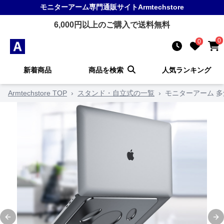
モニターアーム
専門通販サイト
Armtechstore
6,000
円以上のご購入で送料無料
0
0
新着商品
商品を検索
人気ランキング
Armtechstore TOP
›
スタンド・自立式の一覧
›
モニターアーム 
Previous slide
Ne