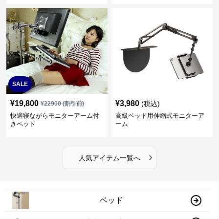
SALE
¥
19,800
¥
3,980
(税込)
¥
22900
(割引前)
快適寝ながらモニターアーム付
高級ベッド用伸縮式モニターア
きベッド
ーム
›
人気アイテム一覧へ
ベッド