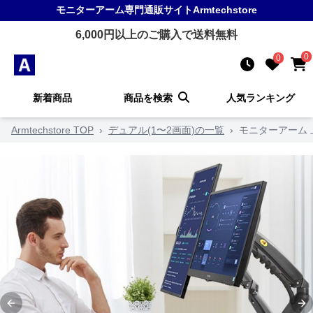
モニターアーム
専門通販サイト
Armtechstore
6,000
円以上のご購入で送料無料
0
0
新着商品
商品を検索
人気ランキング
Armtechstore TOP
›
デュアル(1〜2画面)の一覧
›
モニターアーム
Previous slide
Ne