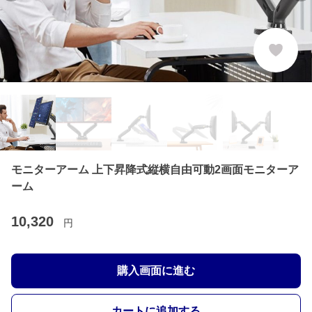
モニターアーム 上下昇降式縦横自由可動2画面モニターア
ーム
10,320
円
購入画面に進む
カートに追加する