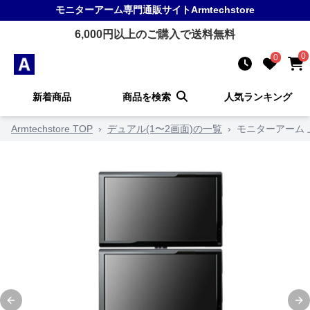
モニターアーム
専門通販サイト
Armtechstore
6,000
円以上のご購入で送料無料
0
0
新着商品
商品を検索
人気ランキング
Armtechstore TOP
›
デュアル(1〜2画面)の一覧
›
モニターアーム
Previous slide
Ne