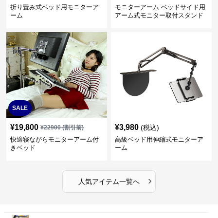
折り畳み式ベッド用モニターア
モニターアーム ベッドサイド用
ーム
アーム式モニター取付スタンド
SALE
¥
19,800
¥
3,980
(税込)
¥
22900
(割引前)
快適寝ながらモニターアーム付
高級ベッド用伸縮式モニターア
きベッド
ーム
›
人気アイテム一覧へ