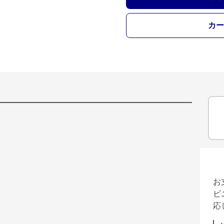
カー
お
ビ
応