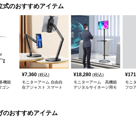
立式
のおすすめアイテム
¥
7,360
¥
18,280
¥
171
(税込)
(税込)
多機能
モニターアーム 自由自
モニターアーム 高機能
モニ
ワゴン
在アジャスト スマート
デジタルサイネージ用モ
フロ
付き
デバイススタンド
ニターアーム
ーア
げ
のおすすめアイテム