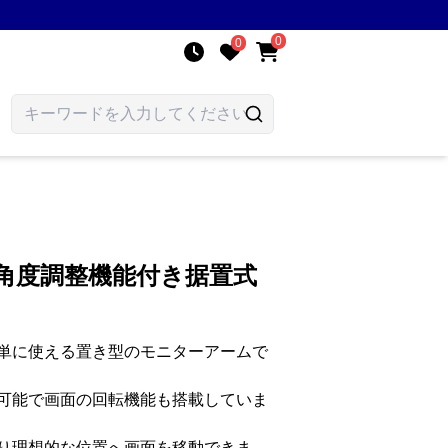
0
0
角度調整機能付き据置式
単に使える置き型のモニターアームで
可能で画面の回転機能も搭載していま
り理想的な位置へ画面を移動できま