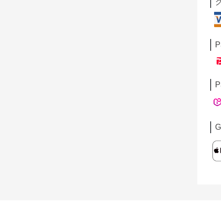
P
P
G