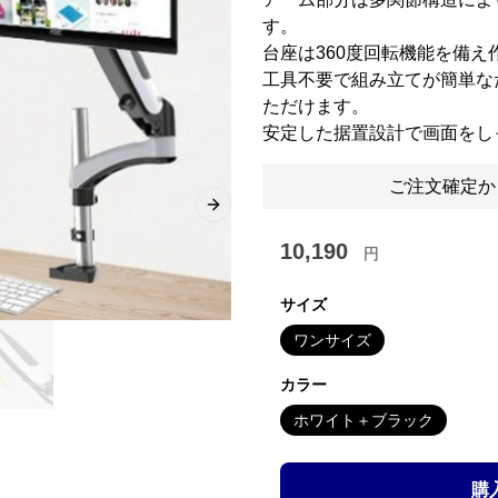
す。
台座は360度回転機能を備
工具不要で組み立てが簡単な
ただけます。
安定した据置設計で画面をし
ご注文確定か
Next slide
10,190
円
サイズ
ワンサイズ
カラー
ホワイト＋ブラック
購