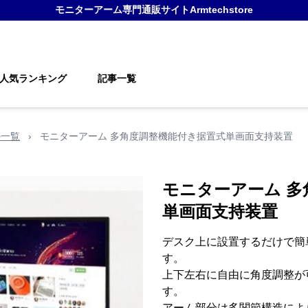
モニターアーム
専門通販サイト
Armtechstore
人気ランキング
記事一覧
の一覧
›
モニターアーム 多角度調整機能付き据置式単画面支持装置
モニターアーム 多
単画面支持装置
デスク上に設置するだけで簡
す。
上下左右に自由に角度調整が
す。
アーム部分は多関節構造によ