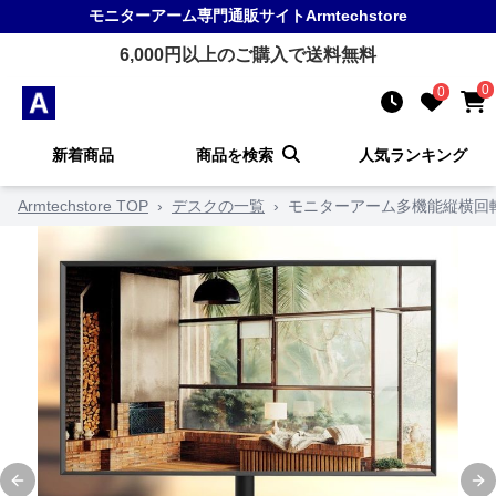
モニターアーム
専門通販サイト
Armtechstore
6,000
円以上のご購入で送料無料
0
0
新着商品
商品を検索
人気ランキング
Armtechstore TOP
›
デスクの一覧
›
モニターアーム多機能縦横回
Previous slide
Ne