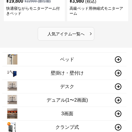
¥
19,800
¥
3,980
(税込)
¥
22900
(割引前)
快適寝ながらモニターアーム付
高級ベッド用伸縮式モニターア
きベッド
ーム
›
人気アイテム一覧へ
ベッド
壁掛け・壁付け
デスク
デュアル(1〜2画面)
3画面
クランプ式