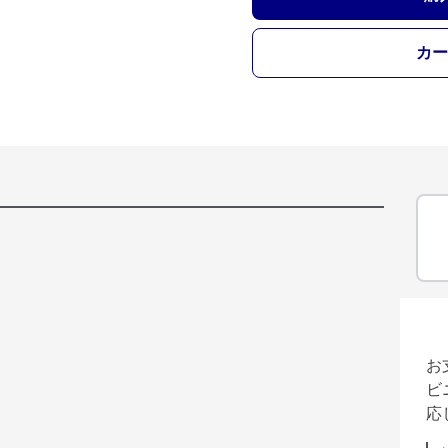
カー
お
ビ
応