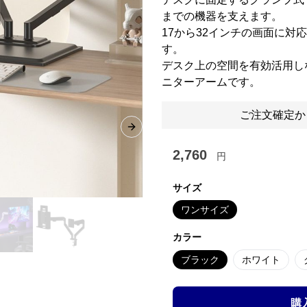
までの機器を支えます。
17から32インチの画面に対
す。
デスク上の空間を有効活用し
ニターアームです。
ご注文確定か
Next slide
2,760
円
サイズ
ワンサイズ
カラー
ブラック
ホワイト
購