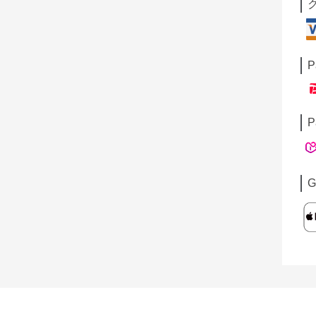
P
P
G