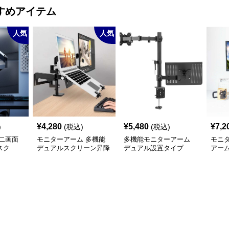
すめアイテム
人気
人気
¥
4,280
¥
5,480
¥
7,2
)
(税込)
(税込)
二画面
モニターアーム 多機能
多機能モニターアーム
モニ
スク
デュアルスクリーン昇降
デュアル設置タイプ
アー
アーム
ド