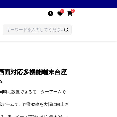
0
0
画面対応多機能端末台座
ム
同時に設置できるモニターアームで
動式アームで、作業効率を大幅に向上さ
で、省スペース設計ながら最大9キロ