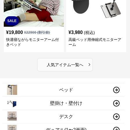
SALE
¥
19,800
¥
3,980
(税込)
¥
22900
(割引前)
快適寝ながらモニターアーム付
高級ベッド用伸縮式モニターア
きベッド
ーム
›
人気アイテム一覧へ
ベッド
壁掛け・壁付け
デスク
デュアル(1〜2画面)