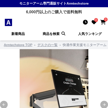
モニターアーム
専門通販サイト
Armtechstore
6,000
円以上のご購入で送料無料
0
0
新着商品
商品を検索
人気ランキング
Armtechstore TOP
›
デスクの一覧
›
快適作業支援モニターアーム
Previous slide
Ne