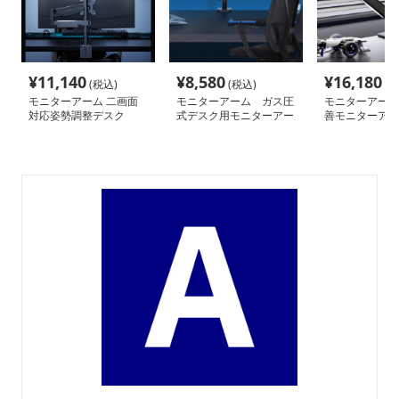
¥
11,140
¥
8,580
¥
16,180
(税込)
(税込)
(税
モニターアーム 二画面
モニターアーム ガス圧
モニターアーム
対応姿勢調整デスク
式デスク用モニターアー
善モニターアー
ム