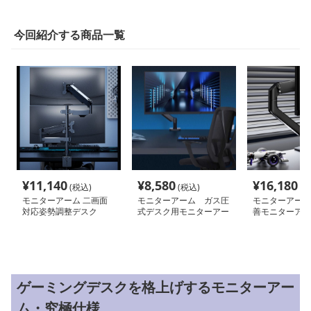
今回紹介する商品一覧
¥
11,140
¥
8,580
¥
16,180
(税込)
(税込)
(税
モニターアーム 二画面
モニターアーム ガス圧
モニターアーム
対応姿勢調整デスク
式デスク用モニターアー
善モニターアー
ム
ゲーミングデスクを格上げするモニターアー
ム・究極仕様