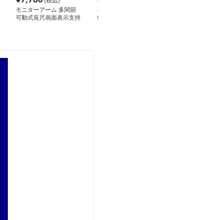
(税込)
(税込)
(税
モニターアーム 多関節
モニターアーム 昇降回
モニターアーム
可動式長尺画面表示支持
転機能付き単腕式卓上画
二軸式デスク作
装置
面支持台
タンド