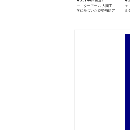
(税込)
モニターアーム 人間工
モ
学に基づいた姿勢補助ア
ル
ーム
ー