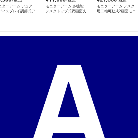
(税込)
(税込)
(税込)
ニターアーム デュア
モニターアーム 多機能
モニターアーム デスク
ディスプレイ調節式ア
デスクトップ式双画面支
用二軸可動式2画面モニ
ム
持架
タースタンド