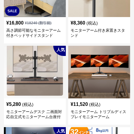
SALE
¥
16,800
¥
8,360
(税込)
¥
18240
(割引前)
高さ調節可能なモニターアーム
モニターアーム付き床置きスタ
付きベッドサイドスタンド
ンド
人気
¥
5,280
¥
11,520
(税込)
(税込)
モニターアームデスク 二画面対
モニターアーム トリプルディス
応自立式モニターアーム台座付
プレイモニターアーム
き
人気