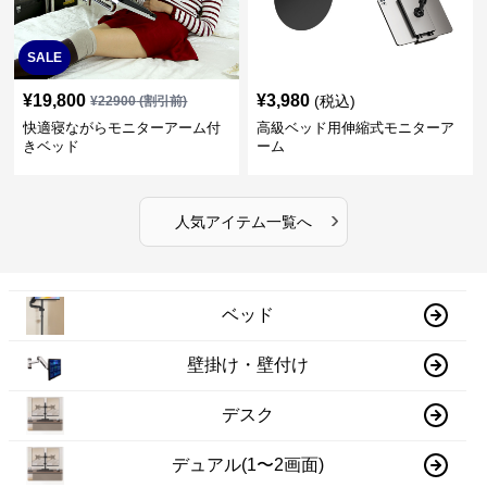
SALE
¥
19,800
¥
3,980
(税込)
¥
22900
(割引前)
快適寝ながらモニターアーム付
高級ベッド用伸縮式モニターア
きベッド
ーム
›
人気アイテム一覧へ
ベッド
壁掛け・壁付け
デスク
デュアル(1〜2画面)