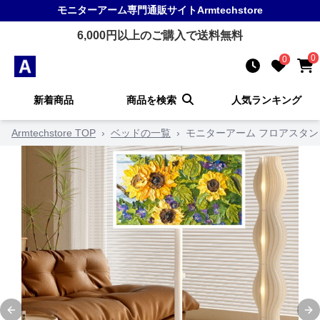
モニターアーム
専門通販サイト
Armtechstore
6,000
円以上のご購入で送料無料
0
0
新着商品
商品を検索
人気ランキング
Armtechstore TOP
›
ベッドの一覧
›
モニターアーム フロアスタ
Previous slide
Ne