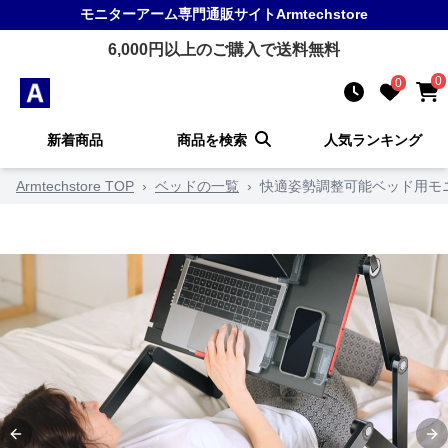
モニターアーム
専門通販サイト
Armtechstore
6,000
円以上のご購入で送料無料
0
0
新着商品
商品を検索
人気ランキング
Armtechstore TOP
›
ベッドの一覧
›
快適姿勢調整可能ベッド用モ
Previous slide
Ne