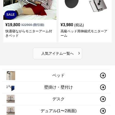
SALE
¥
19,800
¥
3,980
(税込)
¥
22900
(割引前)
快適寝ながらモニターアーム付
高級ベッド用伸縮式モニターア
きベッド
ーム
›
人気アイテム一覧へ
ベッド
壁掛け・壁付け
デスク
デュアル(1〜2画面)