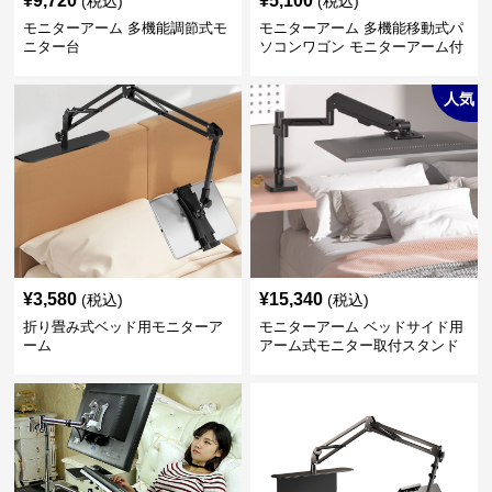
¥
9,720
¥
5,100
(税込)
(税込)
モニターアーム 多機能調節式モ
モニターアーム 多機能移動式パ
ニター台
ソコンワゴン モニターアーム付
き
人気
¥
3,580
¥
15,340
(税込)
(税込)
折り畳み式ベッド用モニターア
モニターアーム ベッドサイド用
ーム
アーム式モニター取付スタンド