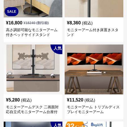
SALE
¥
16,800
¥
8,360
(税込)
¥
18240
(割引前)
高さ調節可能なモニターアーム
モニターアーム付き床置きスタ
付きベッドサイドスタンド
ンド
人気
¥
5,280
¥
11,520
(税込)
(税込)
モニターアームデスク 二画面対
モニターアーム トリプルディス
応自立式モニターアーム台座付
プレイモニターアーム
き
人気