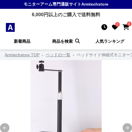
モニターアーム
専門通販サイト
Armtechstore
6,000
円以上のご購入で送料無料
0
0
新着商品
商品を検索
人気ランキング
Armtechstore TOP
›
ベッドの一覧
›
ベッドサイド伸縮式モニター
Previous slide
Ne