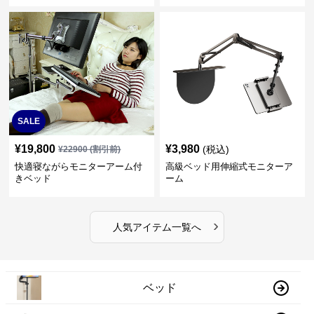
SALE
¥
19,800
¥
3,980
(税込)
¥
22900
(割引前)
快適寝ながらモニターアーム付
高級ベッド用伸縮式モニターア
きベッド
ーム
›
人気アイテム一覧へ
ベッド