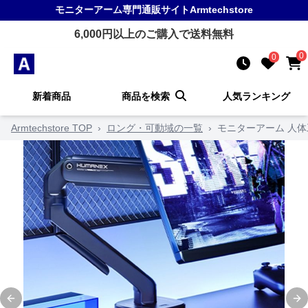
モニターアーム
専門通販サイト
Armtechstore
6,000
円以上のご購入で送料無料
0
0
新着商品
商品を検索
人気ランキング
Armtechstore TOP
›
ロング・可動域の一覧
›
モニターアーム 人
Previous slide
Ne