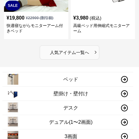
SALE
¥
19,800
¥
3,980
(税込)
¥
22900
(割引前)
快適寝ながらモニターアーム付
高級ベッド用伸縮式モニターア
きベッド
ーム
›
人気アイテム一覧へ
ベッド
壁掛け・壁付け
デスク
デュアル(1〜2画面)
3画面