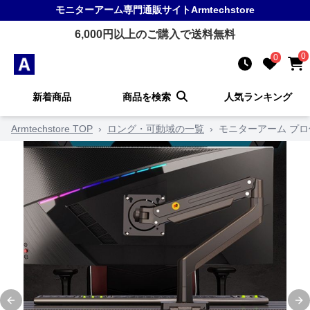
モニターアーム
専門通販サイト
Armtechstore
6,000
円以上のご購入で送料無料
0
0
新着商品
商品を検索
人気ランキング
Armtechstore TOP
›
ロング・可動域の一覧
›
モニターアーム プ
Previous slide
Ne