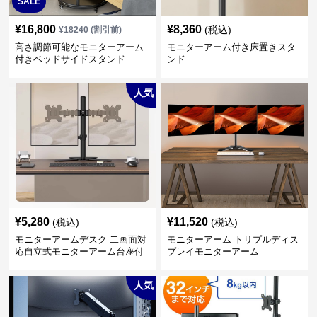
SALE
¥
16,800
¥
8,360
(税込)
¥
18240
(割引前)
高さ調節可能なモニターアーム
モニターアーム付き床置きスタ
付きベッドサイドスタンド
ンド
人気
¥
5,280
¥
11,520
(税込)
(税込)
モニターアームデスク 二画面対
モニターアーム トリプルディス
応自立式モニターアーム台座付
プレイモニターアーム
き
人気